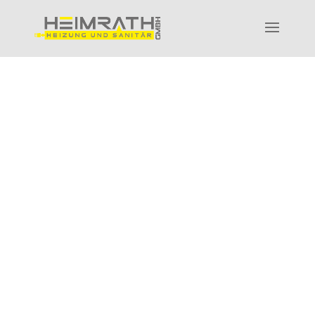
FACHGERECHT UND
REIBUNGSLOS:
Badsanierung
&
Heizungssanierung
aus
einer Hand
Einzigartige
Wohlfühlbäder
für jedes Budget,
smarte Wasseraufbereitungslösungen und
effiziente Heiztechnik
. Inklusive Service und
Reparatur – für München und Umgebung.
Wobei können wir Sie unterstützen?