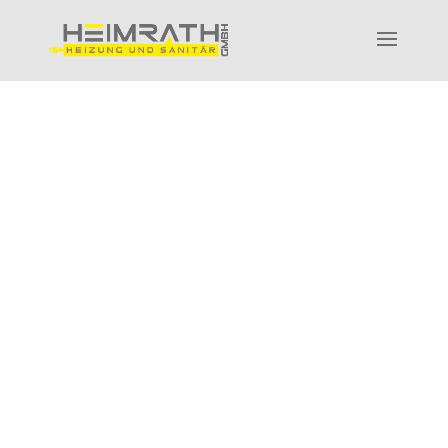
BADSANIERUNG & AUSBAU AUS
EINER HAND:
Lassen Sie sich jetzt Ihr
individuelles
Angebot
erstellen!
Schritt
1
von 2