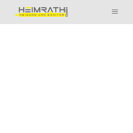
SERVICE UND WARTUNG FÜR
HEIZUNG UND SANITÄR
Heizung und Bad in
Bestform